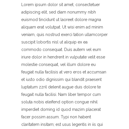
Lorem ipsum dolor sit amet, consectetuer
adipiscing elit, sed diam nonummy nibh
euismod tincidunt ut laoreet dolore magna
aliquam erat volutpat. Ut wisi enim ad minim
veniam, quis nostrud exerci tation ullamcorper
suscipit lobortis nisl ut aliquip ex ea
commodo consequat. Duis autem vel eum
iriure dolor in hendrerit in vulputate velit esse
molestie consequat, vel illum dolore eu
feugiat nulla facilisis at vero eros et accumsan
et iusto odio dignissim qui blandit praesent
luptatum zzril delenit augue duis dolore te
feugait nulla facilisi. Nam liber tempor cum
soluta nobis eleifend option congue nihil
imperdiet doming id quod mazim placerat
facer possim assum. Typi non habent
claritatem insitam; est usus legentis in iis qui