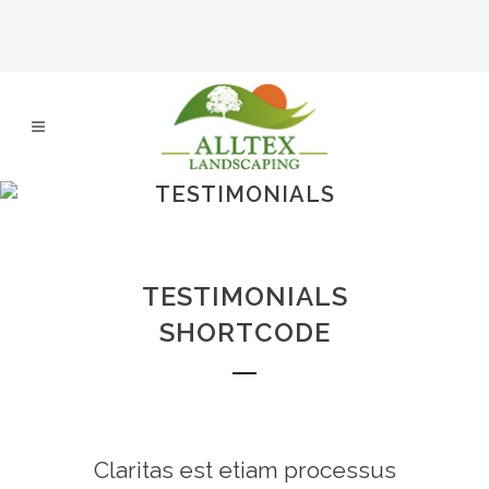
TESTIMONIALS
TESTIMONIALS
SHORTCODE
Claritas est etiam processus
Lorem ipsum dolor sit amet,