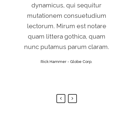
feugiat delicata liberavisse id
dynamicus, qui sequitur
mutationem consuetudium
cum, no quo maiorum
intellegebat, liber regione eu
lectorum. Mirum est notare
sit. Mea cu case ludus integre,
quam littera gothica, quam
vide viderer eleifend ex mea.
nunc putamus parum claram.
His ay diceret, cum et atqui
Rick Hammer - Globe Corp.
placerat.
Alan Snow - Vision Corp.