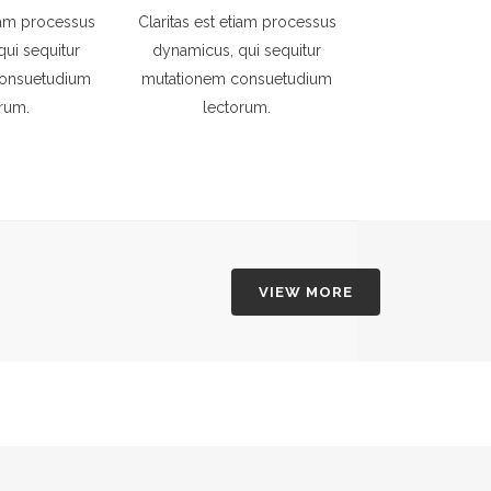
tiam processus
Claritas est etiam processus
ui sequitur
dynamicus, qui sequitur
onsuetudium
mutationem consuetudium
rum.
lectorum.
VIEW MORE