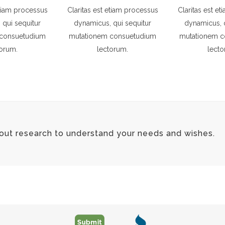
etiam processus
Claritas est etiam processus
Claritas est e
 qui sequitur
dynamicus, qui sequitur
dynamicus, q
 consuetudium
mutationem consuetudium
mutationem c
torum.
lectorum.
lecto
 out research to understand your needs and wishes.