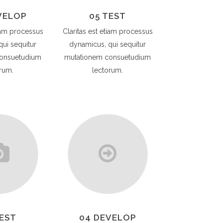
VELOP
05 TEST
tiam processus
Claritas est etiam processus
ui sequitur
dynamicus, qui sequitur
onsuetudium
mutationem consuetudium
rum.
lectorum.
TEST
04 DEVELOP