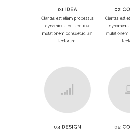
01 IDEA
02 C
Claritas est etiam processus
Claritas est 
dynamicus, qui sequitur
dynamicus,
mutationem consuetudium
mutationem
lectorum.
lec
03 DESIGN
02 C