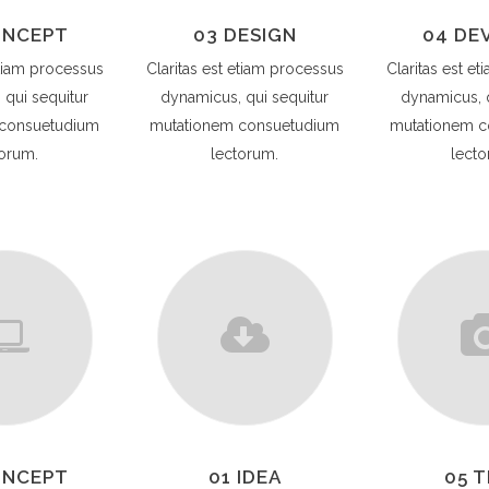
ONCEPT
03 DESIGN
04 DE
etiam processus
Claritas est etiam processus
Claritas est e
 qui sequitur
dynamicus, qui sequitur
dynamicus, q
 consuetudium
mutationem consuetudium
mutationem c
torum.
lectorum.
lecto
ONCEPT
01 IDEA
05 